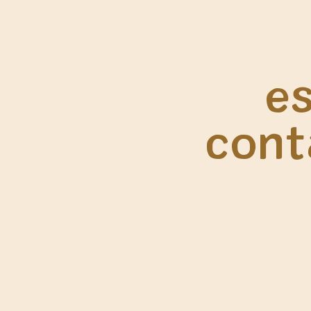
es
cont