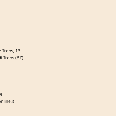
e Trens, 13
 Trens (BZ)
9
nline.it