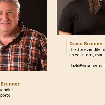
David Brunner
direttore vendite m
arredi interni, mark
david@brunner-onli
 Brunner
 vendite
 porte