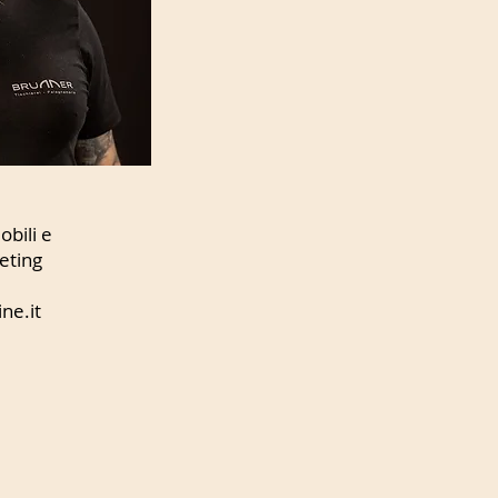
obili e
eting
ne.it